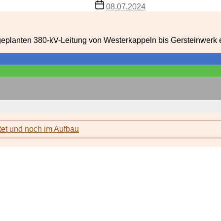
Veröffentlichungsdatum
08.07.2024
eplanten 380-kV-Leitung von West­erkap­peln bis Ger­stein­werk e
rtet und noch im Aufbau