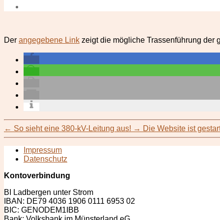
Der
angegebene Link
zeigt die mögliche Trassen­führung der g
←
So sieht eine 380-kV-Leitung aus!
→
Die Website ist gesta
Impressum
Datenschutz
Kontoverbindung
BI Ladbergen unter Strom
IBAN: DE79 4036 1906 0111 6953 02
BIC: GENODEM1IBB
Bank: Volksbank im Münsterland eG