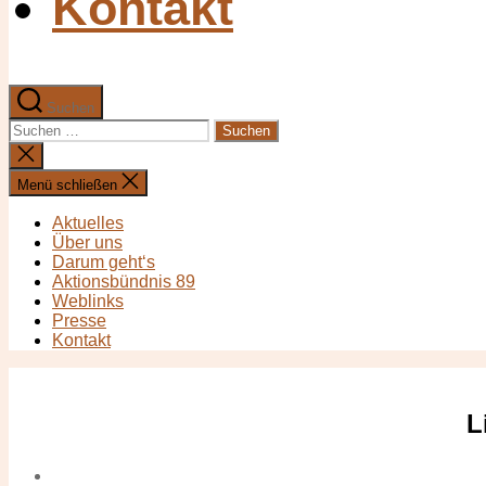
Kontakt
Suchen
Suchen
nach:
Suche
schließen
Menü schließen
Aktuelles
Über uns
Darum geht‘s
Aktionsbündnis 89
Weblinks
Presse
Kontakt
L