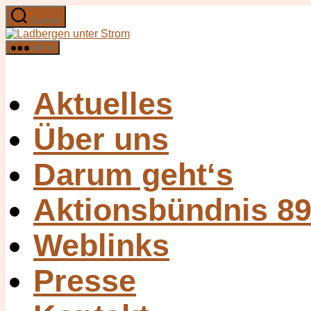
Zum
Suchen
Inhalt
Ladbergen
springen
unter
Menü
Strom
Aktuelles
Über uns
Darum geht‘s
Aktionsbündnis 8
Weblinks
Presse