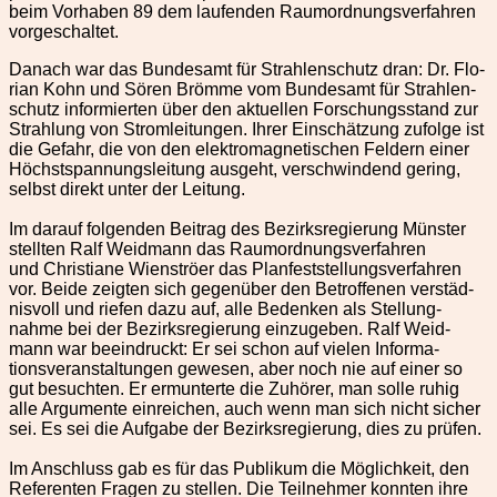
beim Vorhaben 89 dem laufend­en Rau­mord­nungsver­fahren
vorgeschaltet.
Danach war das Bun­de­samt für Strahlen­schutz dran: Dr. Flo­
ri­an Kohn und Sören Brömme vom Bun­de­samt für Strahlen­
schutz informierten über den aktuellen Forschungs­stand zur
Strahlung von Strom­leitun­gen. Ihrer Ein­schätzung zufolge ist
die Gefahr, die von den elek­tro­mag­netis­chen Feldern ein­er
Höch­stspan­nungsleitung aus­ge­ht, ver­schwindend ger­ing,
selb­st direkt unter der Leitung.
Im darauf fol­gen­den Beitrag des Bezirk­sregierung Mün­ster
stell­ten Ralf Wei­d­mann das Rau­mord­nungsver­fahren
und Chris­tiane Wien­ströer das Plan­fest­stel­lungsver­fahren
vor. Bei­de zeigten sich gegenüber den Betrof­fe­nen ver­städ­
nisvoll und riefen dazu auf, alle Bedenken als Stel­lung­
nahme bei der Bezirk­sregierung einzugeben. Ralf Wei­d­
mann war beein­druckt: Er sei schon auf vie­len Infor­ma­
tionsver­anstal­tun­gen gewe­sen, aber noch nie auf ein­er so
gut besucht­en. Er ermunterte die Zuhör­er, man solle ruhig
alle Argu­mente ein­re­ichen, auch wenn man sich nicht sich­er
sei. Es sei die Auf­gabe der Bezirk­sregierung, dies zu prüfen.
Im Anschluss gab es für das Pub­likum die Möglichkeit, den
Ref­er­enten Fra­gen zu stellen. Die Teil­nehmer kon­nten ihre