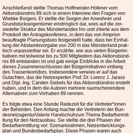
Anschließend stellte Thomas Hoffmeis­ter-Höfen­er vom
Aktions­bünd­nis 89 sich in einem Inter­view den Fra­gen von
Wiebke Borg­ers. Er stellte die Sor­gen der Anwohn­er und
Grund­stück­seigen­tümer ein­dringlich dar, wies auf die zer­
siedelte Struk­tur des Mün­ster­lan­des hin und zitierte aus dem
Pro­tokoll der Antragskon­ferenz, in dem das von Ampri­on
beauf­tragte Pla­nungs­büro fest­gestellt hat­te, dass bei Ein­hal­
tung der Abstandsvor­gabe von 200 m das Mün­ster­land prak­
tisch unpassier­bar sei. Er erzählte, wie aus vie­len Bürg­erini­
tia­tiv­en mit teil­weise bis zu 500 Mit­gliedern das Aktions­bünd­
nis 89 ent­standen ist und gab einige Ein­blicke in die Arbeit
dieses Zusam­men­schlusses der Bürg­erini­tia­tiv­en ent­lang
des Trassenko­r­ri­dors. Ins­beson­dere ver­wies er auf das
Gutacht­en, das die Net­zex­perten Prof. Dr. Lorenz J. Jarass
und Dipl.-Ing. Carsten Siebels für das Aktions­bünd­nis erstellt
haben, und in dem die Autoren mehrere raum­scho­nen­dere
Alter­na­tiv­en zum Vorhaben 89 nen­nen.
Es fol­gte etwa eine Stunde Redezeit für die Vertreter*innen
der Behör­den. Den Anfang machte die Vertreterin der Bun­
desnet­za­gen­tur­Va­lerie Hand­schuhzum The­ma Bedarf­ser­mit­
tlung für den Net­zaus­bau. Sie stellte die drei Phasen der
Bedarf­ser­mit­tlung vor: Szenar­i­o­rah­men, Net­zen­twick­lungs­
plan und Bun­des­be­darf­s­plan. Diese Phasen waren auch