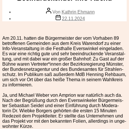
Beitragsautor
Von
Kathrin Ehmann
Veröffentlichungsdatum
22.11.2024
Am 20.11. hat­ten die Bürg­er­meis­ter der vom Vorhaben 89
betrof­fe­nen Gemein­den aus dem Kreis Waren­dorf zu ein­er
Info-Ver­anstal­tung in die Fes­thalle Ever­swinkel ein­ge­laden.
Es war eine richtig gute und sehr beein­druck­ende Ver­anstal­
tung, und mit dabei war ein großer Bahn­hof: Zu Gast auf der
Bühne waren Vertreter*innen der Bezirk­sregierung Mün­ster,
der Bun­desnet­za­gen­tur und des Bun­de­samtes für Strahlen­
schutz. Im Pub­likum saß außer­dem MdB Hen­ning Rehbaum,
um sich vor Ort über das heiße The­ma in seinem Wahlkreis
zu informieren.
Ja, und Michael Weber von Ampri­on war natür­lich auch da.
Nach der Begrüßung durch den Ever­swinkel­er Bürg­er­meis­
ter Sebas­t­ian Sei­del und ein­er Ein­führung durch Mod­er­a­
torin Dr. Wiebke Borg­ers gehörten die ersten 15 Minuten
Redezeit dem Pro­jek­tleit­er. Er stellte das Unternehmen und
das Pro­jekt vor mit den bekan­nten Folien, allerd­ings in unge­
wohn­ter Kürze.