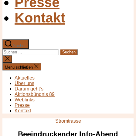
Presse
Kontakt
Suchen
Suchen
nach:
Suche
schließen
Menü schließen
Aktuelles
Über uns
Darum geht‘s
Aktionsbündnis 89
Weblinks
Presse
Kontakt
Kategorien
Stromtrasse
Beeindruckender Info-Abend