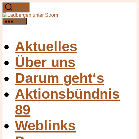
Zum
Suchen
Inhalt
Ladbergen
springen
unter
Menü
Strom
Aktuelles
Über uns
Darum geht‘s
Aktionsbündnis
89
Weblinks