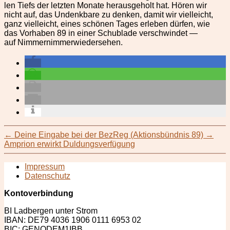
len Tiefs der let­zten Monate her­aus­ge­holt hat. Hören wir
nicht auf, das Undenkbare zu denken, damit wir vielle­icht,
ganz vielle­icht, eines schö­nen Tages erleben dür­fen, wie
das Vorhaben 89 in ein­er Schublade ver­schwindet —
auf Nimmernimmerwiedersehen.
←
Deine Eingabe bei der BezReg (Aktionsbündnis 89)
→
Amprion erwirkt Duldungsverfügung
Impressum
Datenschutz
Kontoverbindung
BI Ladbergen unter Strom
IBAN: DE79 4036 1906 0111 6953 02
BIC: GENODEM1IBB