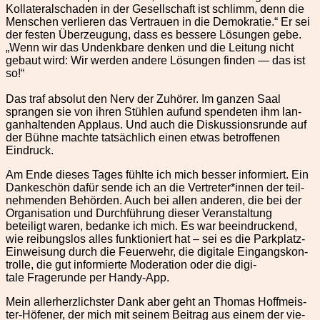
Kol­lat­er­alschaden in der Gesellschaft ist schlimm, denn die
Men­schen ver­lieren das Ver­trauen in die Demokratie.“ Er sei
der fes­ten Überzeu­gung, dass es bessere Lösun­gen gebe.
„Wenn wir das Undenkbare denken und die Leitung nicht
gebaut wird: Wir wer­den andere Lösun­gen find­en — das ist
so!“
Das traf abso­lut den Nerv der Zuhör­er. Im ganzen Saal
sprangen sie von ihren Stühlen aufund spende­ten ihm lan­
gan­hal­tenden Applaus. Und auch die Diskus­sion­srunde auf
der Bühne machte tat­säch­lich einen etwas betrof­fe­nen
Eindruck.
Am Ende dieses Tages fühlte ich mich bess­er informiert. Ein
Dankeschön dafür sende ich an die Vertreter*innen der teil­
nehmenden Behör­den. Auch bei allen anderen, die bei der
Organ­i­sa­tion und Durch­führung dieser Ver­anstal­tung
beteiligt waren, bedanke ich mich. Es war beein­druck­end,
wie rei­bungs­los alles funk­tion­iert hat – sei es die Park­platz-
Ein­weisung durch die Feuer­wehr, die dig­i­tale Ein­gangskon­
trolle, die gut informierte Mod­er­a­tion oder die dig­i­
tale Fragerunde per Handy-App.
Mein aller­her­zlich­ster Dank aber geht an Thomas Hoffmeis­
ter-Höfen­er, der mich mit seinem Beitrag aus einem der vie­