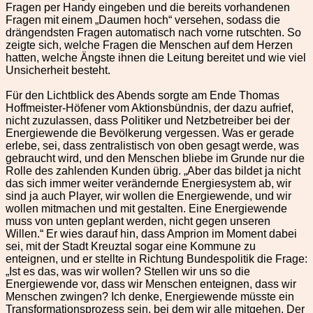
Fra­gen per Handy eingeben und die bere­its vorhan­de­nen
Fra­gen mit einem „Dau­men hoch“ verse­hen, sodass die
drän­gend­sten Fra­gen automa­tisch nach vorne rutscht­en. So
zeigte sich, welche Fra­gen die Men­schen auf dem Herzen
hat­ten, welche Äng­ste ihnen die Leitung bere­it­et und wie viel
Unsicher­heit beste­ht.
Für den Licht­blick des Abends sorgte am Ende Thomas
Hoffmeis­ter-Höfen­er vom Aktions­bünd­nis, der dazu aufrief,
nicht zuzu­lassen, dass Poli­tik­er und Net­z­be­treiber bei der
Energiewende die Bevölkerung vergessen. Was er ger­ade
erlebe, sei, dass zen­tral­is­tisch von oben gesagt werde, was
gebraucht wird, und den Men­schen bliebe im Grunde nur die
Rolle des zahlen­den Kun­den übrig. „Aber das bildet ja nicht
das sich immer weit­er verän­dernde Energiesys­tem ab, wir
sind ja auch Play­er, wir wollen die Energiewende, und wir
wollen mit­machen und mit gestal­ten. Eine Energiewende
muss von unten geplant wer­den, nicht gegen unseren
Willen.“ Er wies darauf hin, dass Ampri­on im Moment dabei
sei, mit der Stadt Kreuz­tal sog­ar eine Kom­mune zu
enteignen, und er stellte in Rich­tung Bun­de­spoli­tik die Frage:
„Ist es das, was wir wollen? Stellen wir uns so die
Energiewende vor, dass wir Men­schen enteignen, dass wir
Men­schen zwin­gen? Ich denke, Energiewende müsste ein
Trans­for­ma­tion­sprozess sein, bei dem wir alle mit­ge­hen. Der