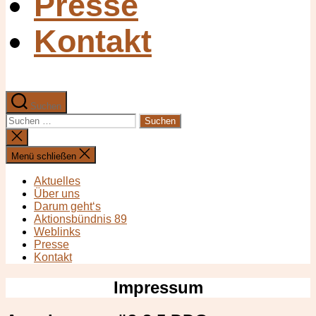
Presse
Kontakt
Suchen
Suchen
nach:
Suche
schließen
Menü schließen
Aktuelles
Über uns
Darum geht‘s
Aktionsbündnis 89
Weblinks
Presse
Kontakt
Impressum